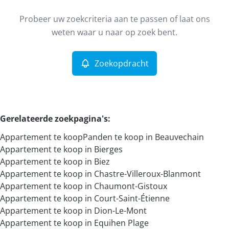
Type
Probeer uw zoekcriteria aan te passen of laat ons
Appartement
Zoekopdracht
Sorteer op
Remove
weten waar u naar op zoek bent.
Zoekopdracht
Meer criteria
Min. budget
Gerelateerde zoekpagina's
:
Appartement te koop
Panden te koop in Beauvechain
Max. budget
Appartement te koop in Bierges
Appartement te koop in Biez
Appartement te koop in Chastre-Villeroux-Blanmont
Appartement te koop in Chaumont-Gistoux
Zoeken
Appartement te koop in Court-Saint-Étienne
Appartement te koop in Dion-Le-Mont
Appartement te koop in Equihen Plage