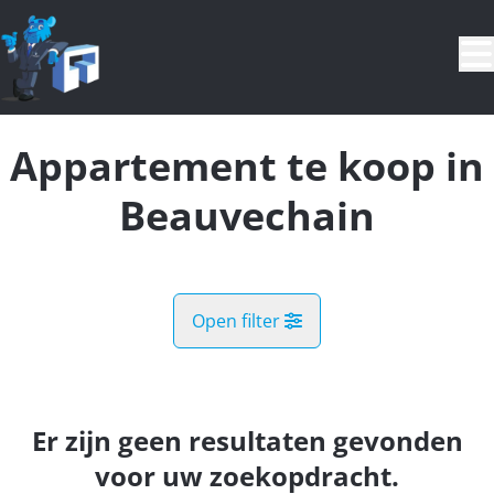
Ga naar hoofdinhoud
Appartement te koop in
Beauvechain
Open filter
Gemeente
Beauvechain (1320)
Er zijn geen resultaten gevonden
Remove
Kaartweergave
voor uw zoekopdracht.