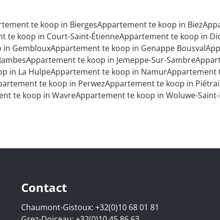
tement te koop in Bierges
Appartement te koop in Biez
Appa
 te koop in Court-Saint-Étienne
Appartement te koop in Di
p in Gembloux
Appartement te koop in Genappe Bousval
App
 Jambes
Appartement te koop in Jemeppe-Sur-Sambre
Appart
p in La Hulpe
Appartement te koop in Namur
Appartement t
artement te koop in Perwez
Appartement te koop in Piétra
nt te koop in Wavre
Appartement te koop in Woluwe-Saint
Contact
Chaumont-Gistoux:
+32(0)10 68 01 81
Grez-Doiceau:
+32(0)10 45 86 63