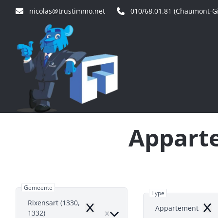
Ga naar hoofdinhoud
nicolas@trustimmo.net
010/68.01.81 (Chaumont-Gi
Apparte
Gemeente
Type
Rixensart (1330,
Appartement
Remove
Rem
1332)