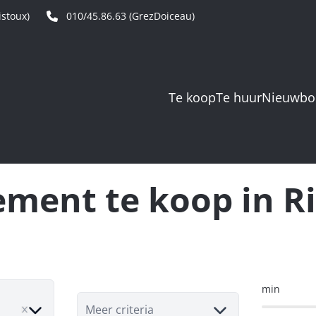
stoux)
010/45.86.63 (GrezDoiceau)
Te koop
Te huur
Nieuwb
ment te koop in R
min
ove
Meer criteria