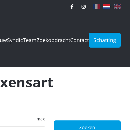
ouw
Syndic
Team
Zoekopdracht
Contact
Schatting
ixensart
max
Zoeken