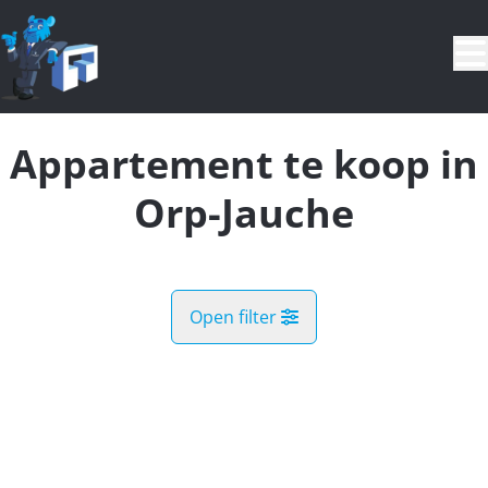
Ga naar hoofdinhoud
Appartement te koop in
Orp-Jauche
Open filter
Gemeente
Orp-Jauche (1350)
Remove
Kaartweergave