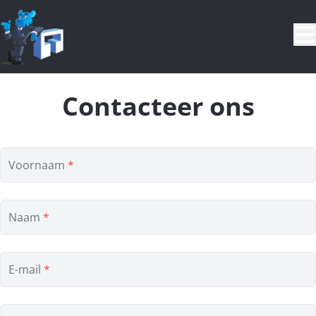
Ga naar hoofdinhoud
Contacteer ons
Voornaam
*
Naam
*
E-mail
*