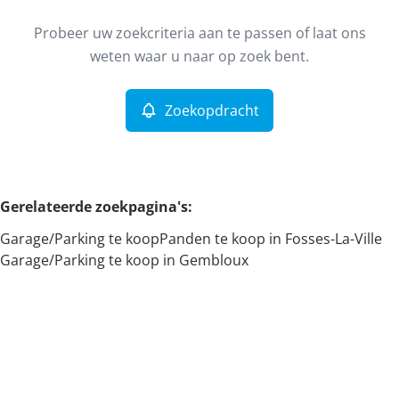
Type
Probeer uw zoekcriteria aan te passen of laat ons
Garage/Parking
Zoekopdracht
Sorteer op
Remove
weten waar u naar op zoek bent.
Zoekopdracht
Meer criteria
Min. budget
Gerelateerde zoekpagina's
:
Garage/Parking te koop
Panden te koop in Fosses-La-Ville
Max. budget
Garage/Parking te koop in Gembloux
Zoeken