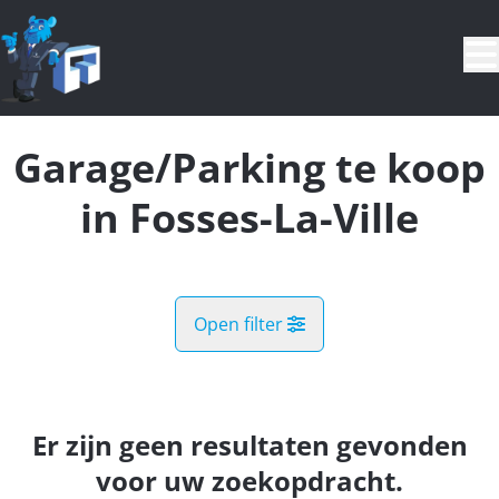
Ga naar hoofdinhoud
Garage/Parking te koop
in Fosses-La-Ville
Open filter
Gemeente
Fosses-La-Ville (5070)
Er zijn geen resultaten gevonden
Remove
Kaartweergave
voor uw zoekopdracht.