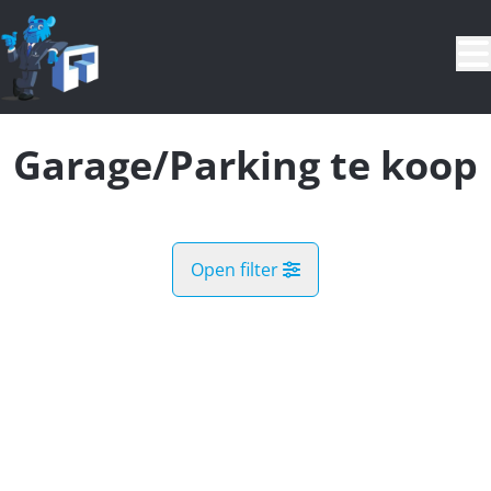
Ga naar hoofdinhoud
Garage/Parking te koop
Open filter
Gemeente
VERKOCHT
Kaartweergave
Type
Garage/Parking
Remove
Zoekopdracht
Sorteer op