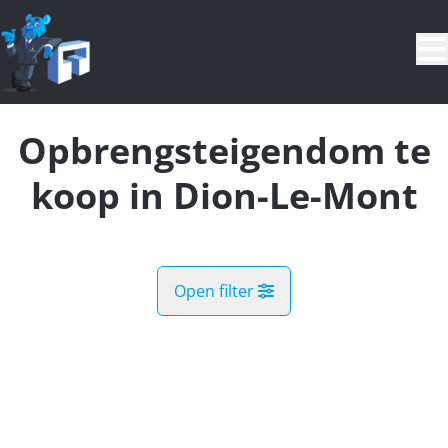
Ga naar hoofdinhoud
Opbrengsteigendom te
koop in Dion-Le-Mont
Open filter
Gemeente
VERKOCHT
Bonlez (1325)
Remove
Kaartweergave