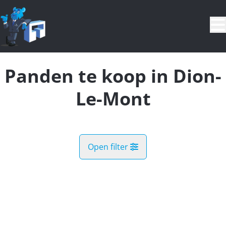
Ga naar hoofdinhoud
Panden te koop in Dion-
Le-Mont
Open filter
Gemeente
NIEUW
Bonlez (1325)
Remove
Kaartweergave