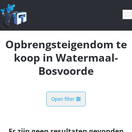
Ga naar hoofdinhoud
Opbrengsteigendom te
koop in Watermaal-
Bosvoorde
Open filter
Gemeente
Watermaal-Bosvoorde (1170)
Er zijn geen resultaten gevonden
Remove