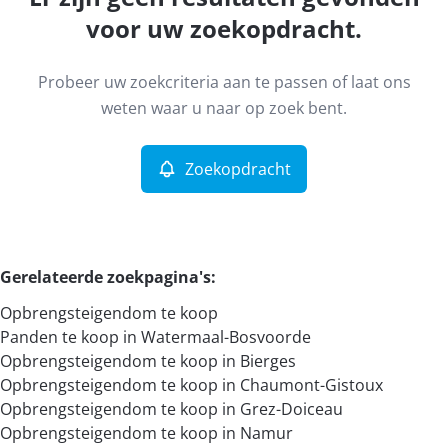
Kaartweergave
voor uw zoekopdracht.
Type
Probeer uw zoekcriteria aan te passen of laat ons
Opbrengsteigendom
Zoekopdracht
Sorteer op
Remove
weten waar u naar op zoek bent.
Zoekopdracht
Meer criteria
Min. budget
Gerelateerde zoekpagina's
:
Opbrengsteigendom te koop
Max. budget
Panden te koop in Watermaal-Bosvoorde
Opbrengsteigendom te koop in Bierges
Opbrengsteigendom te koop in Chaumont-Gistoux
Opbrengsteigendom te koop in Grez-Doiceau
Zoeken
Opbrengsteigendom te koop in Namur