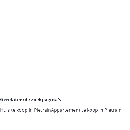
Fermette
1370 Mélin
(ref.
2713
)
Verkocht
2
1
118
m²
850
m²
1
Gerelateerde zoekpagina's
:
Huis te koop in Pietrain
Appartement te koop in Pietrain