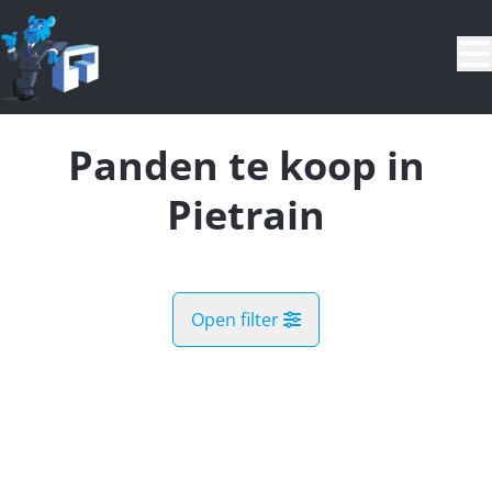
Ga naar hoofdinhoud
Panden te koop in
Pietrain
Open filter
Gemeente
OPTIE
Jodoigne (1370)
Remove
Kaartweergave