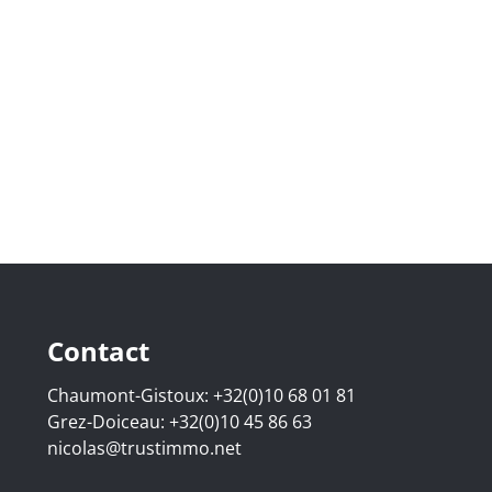
Contact
Chaumont-Gistoux:
+32(0)10 68 01 81
Grez-Doiceau:
+32(0)10 45 86 63
nicolas@trustimmo.net