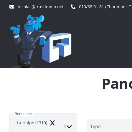
Ga naar hoofdinhoud
nicolas@trustimmo.net
010/68.01.81 (Chaumont-Gi
Pand
Gemeente
La Hulpe (1310)
Remove
Type