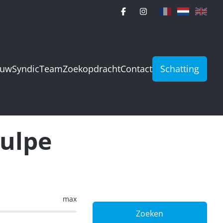
ouw
Syndic
Team
Zoekopdracht
Contact
Schatting
Hulpe
max
Zoeken