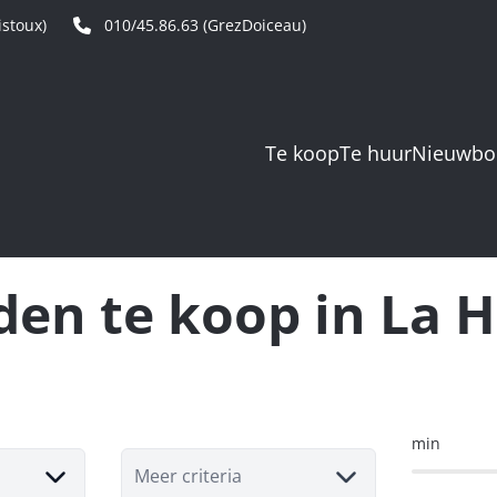
stoux)
010/45.86.63 (GrezDoiceau)
Te koop
Te huur
Nieuwb
en te koop in La 
min
Meer criteria