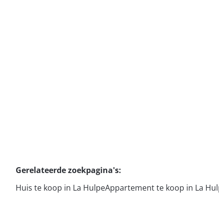
1310 La Hulpe
(ref.
19404
)
€ 585.000
3
2
220
m²
195
m²
1
1
Gerelateerde zoekpagina's
:
Huis te koop in La Hulpe
Appartement te koop in La Hu