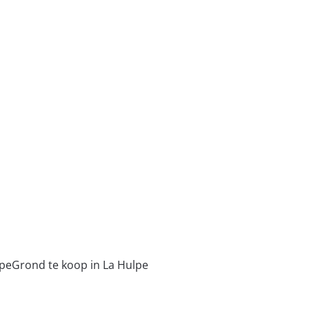
1310 La Hulpe
(ref.
19258
)
Verkocht
386
m²
lpe
Grond te koop in La Hulpe