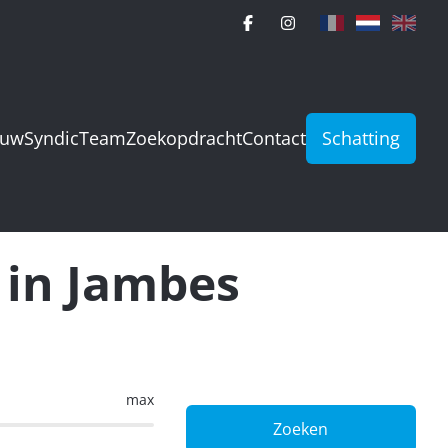
ouw
Syndic
Team
Zoekopdracht
Contact
Schatting
 in Jambes
max
Zoeken