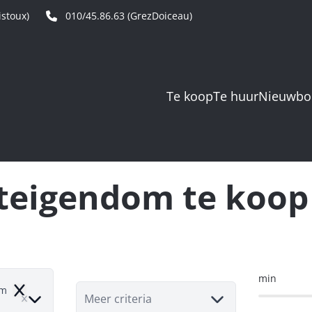
stoux)
010/45.86.63 (GrezDoiceau)
Te koop
Te huur
Nieuwb
eigendom te koop
min
om
Remove
Meer criteria