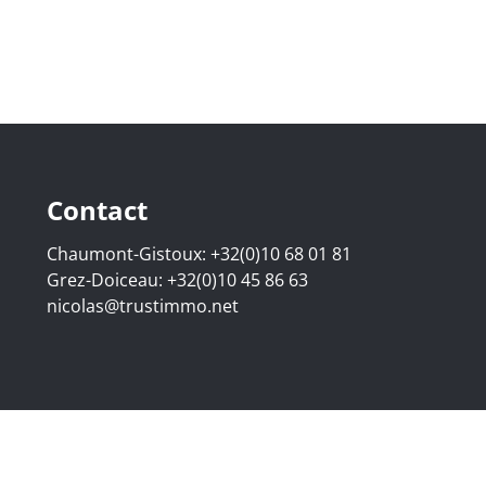
Contact
Chaumont-Gistoux:
+32(0)10 68 01 81
Grez-Doiceau:
+32(0)10 45 86 63
nicolas@trustimmo.net
07.295 - Bedrijfsnummer: BE 0500 870 188 - Chaussée de H