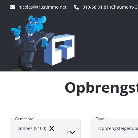
Ga naar hoofdinhoud
nicolas@trustimmo.net
010/68.01.81 (Chaumont-Gi
Opbrengst
Gemeente
Type
Jambes (5100)
Opbrengsteigend
Remove