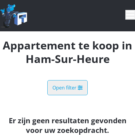
Ga naar hoofdinhoud
Appartement te koop in
Ham-Sur-Heure
Open filter
Gemeente
Ham-Sur-Heure (6120)
Er zijn geen resultaten gevonden
Remove
Kaartweergave
voor uw zoekopdracht.