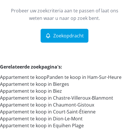
Type
Probeer uw zoekcriteria aan te passen of laat ons
Appartement
Zoekopdracht
Sorteer op
Remove
weten waar u naar op zoek bent.
Zoekopdracht
Meer criteria
Min. budget
Gerelateerde zoekpagina's
:
Appartement te koop
Panden te koop in Ham-Sur-Heure
Max. budget
Appartement te koop in Bierges
Appartement te koop in Biez
Appartement te koop in Chastre-Villeroux-Blanmont
Appartement te koop in Chaumont-Gistoux
Zoeken
Appartement te koop in Court-Saint-Étienne
Appartement te koop in Dion-Le-Mont
Appartement te koop in Equihen Plage