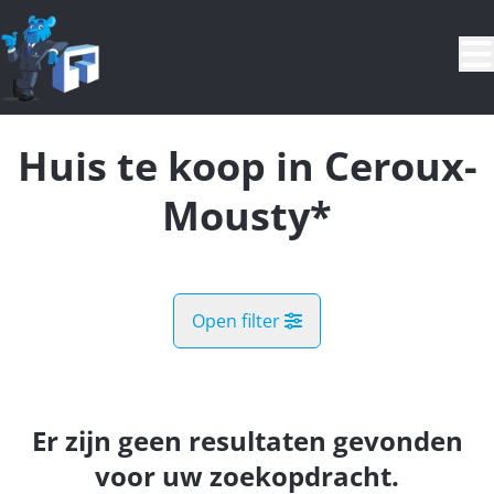
Ga naar hoofdinhoud
Huis te koop in Ceroux-
Mousty*
Open filter
Gemeente
Ceroux-Mousty* (1341)
Er zijn geen resultaten gevonden
Remove
Kaartweergave
voor uw zoekopdracht.