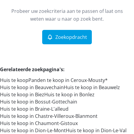
Type
Probeer uw zoekcriteria aan te passen of laat ons
Huis
Zoekopdracht
Sorteer op
Remove
weten waar u naar op zoek bent.
Zoekopdracht
Meer criteria
Min. budget
Gerelateerde zoekpagina's
:
Huis te koop
Panden te koop in Ceroux-Mousty*
Max. budget
Huis te koop in Beauvechain
Huis te koop in Beauwelz
Huis te koop in Biez
Huis te koop in Bonlez
Huis te koop in Bossut-Gottechain
Huis te koop in Braine-L'alleud
Zoeken
Huis te koop in Chastre-Villeroux-Blanmont
Huis te koop in Chaumont-Gistoux
Huis te koop in Dion-Le-Mont
Huis te koop in Dion-Le-Val