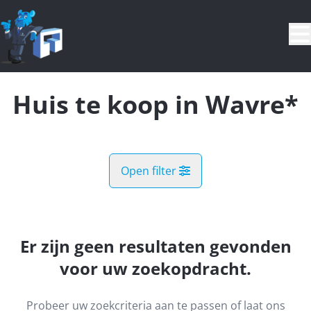
Ga naar hoofdinhoud
Huis te koop in Wavre*
Open filter
Gemeente
Wavre* (1300, 1301)
Er zijn geen resultaten gevonden
Remove
Kaartweergave
voor uw zoekopdracht.
Type
Probeer uw zoekcriteria aan te passen of laat ons
Huis
Zoekopdracht
Sorteer op