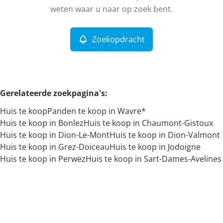
Remove
weten waar u naar op zoek bent.
Zoekopdracht
Meer criteria
Min. budget
Gerelateerde zoekpagina's
:
Huis te koop
Panden te koop in Wavre*
Max. budget
Huis te koop in Bonlez
Huis te koop in Chaumont-Gistoux
Huis te koop in Dion-Le-Mont
Huis te koop in Dion-Valmont
Huis te koop in Grez-Doiceau
Huis te koop in Jodoigne
Huis te koop in Perwez
Huis te koop in Sart-Dames-Avelines
Zoeken