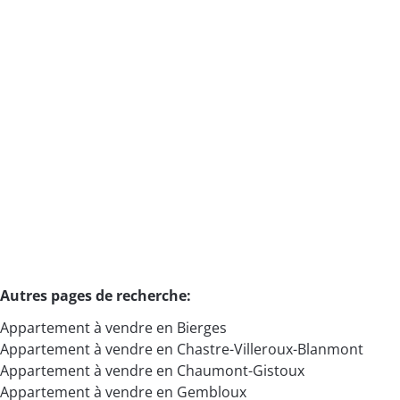
Presque neuf! Pas sous tva! Superbe appartement
4/5ch PEB A
5030 Gembloux
(ref.
18972
)
Vendu
5
2
186
m²
2
Autres pages de recherche
:
Appartement à vendre en Bierges
Appartement à vendre en Chastre-Villeroux-Blanmont
Appartement à vendre en Chaumont-Gistoux
Appartement à vendre en Gembloux