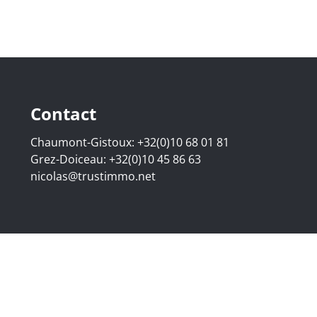
Contact
Chaumont-Gistoux:
+32(0)10 68 01 81
Grez-Doiceau:
+32(0)10 45 86 63
nicolas@trustimmo.net
07.295 - Bedrijfsnummer: BE 0500 870 188 - Chaussée de H
raat 16B, 1000 Brussel - Onderworpen aan de deontologisch