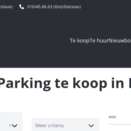
stoux)
010/45.86.63 (GrezDoiceau)
Te koop
Te huur
Nieuwb
arking te koop in 
min
move
Meer criteria