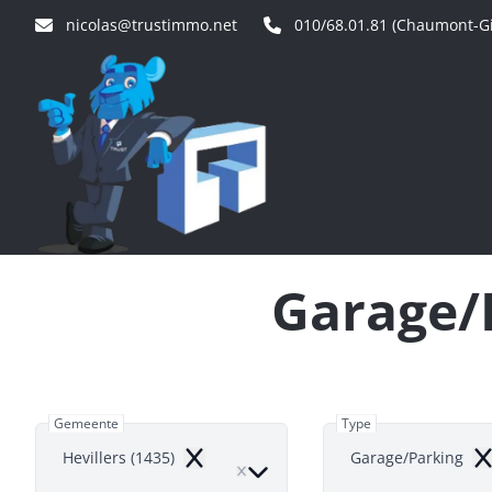
Ga naar hoofdinhoud
nicolas@trustimmo.net
010/68.01.81 (Chaumont-Gi
Garage/P
Gemeente
Type
Hevillers (1435)
Garage/Parking
Remove
Re