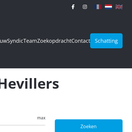
ouw
Syndic
Team
Zoekopdracht
Contact
Schatting
Hevillers
max
Zoeken