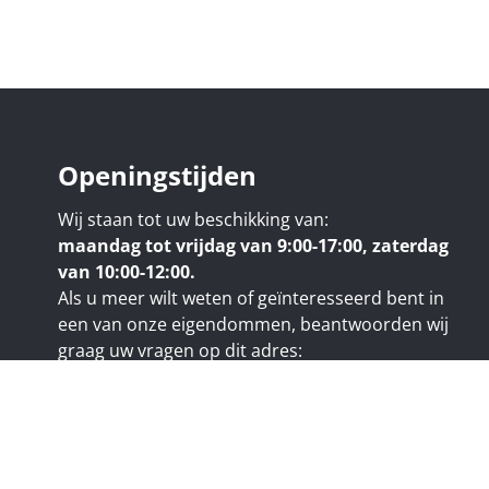
Openingstijden
Wij staan tot uw beschikking van:
maandag tot vrijdag van 9:00-17:00, zaterdag
van 10:00-12:00.
Als u meer wilt weten of geïnteresseerd bent in
een van onze eigendommen, beantwoorden wij
graag uw vragen op dit adres:
nicolas@trustimmo.net
uy 231, 1325 Chaumont-Gistoux, rpm Brussel
e code van het BIV:
www.biv.be
- Beroepsnaam: