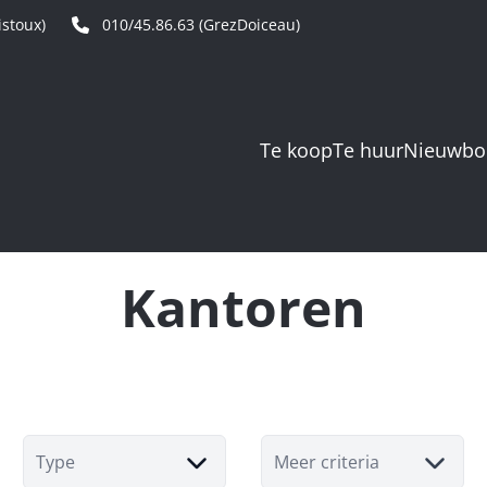
stoux)
010/45.86.63 (GrezDoiceau)
Te koop
Te huur
Nieuwb
Kantoren
Type
Meer criteria