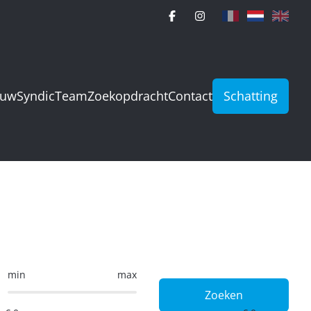
ouw
Syndic
Team
Zoekopdracht
Contact
Schatting
min
max
Zoeken