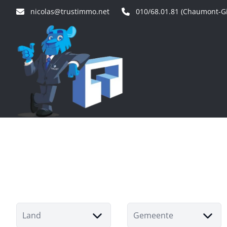
Ga naar hoofdinhoud
nicolas@trustimmo.net
010/68.01.81 (Chaumont-Gi
Land
Gemeente