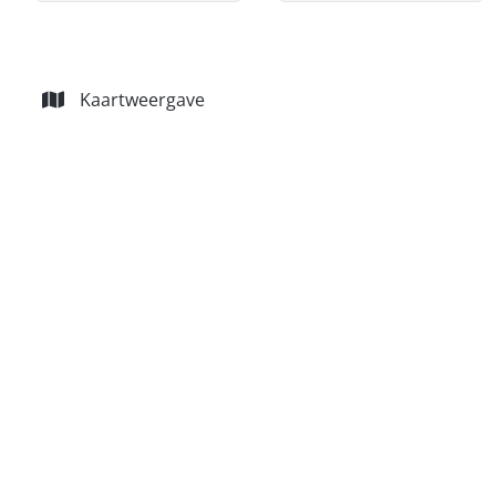
Kaartweergave
NIEUW
Studio