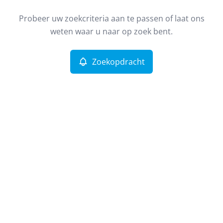
Incourt (1315)
Remove
Probeer uw zoekcriteria aan te passen of laat ons
Zoekopdracht
Sorteer op
weten waar u naar op zoek bent.
Type
Zoekopdracht
Meer criteria
Min. budget
Max. budget
Zoeken