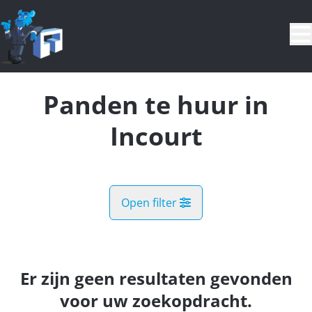
Ga naar hoofdinhoud
Panden te huur in
Incourt
Open filter
Land
Er zijn geen resultaten gevonden
Kaartweergave
voor uw zoekopdracht.
Gemeente