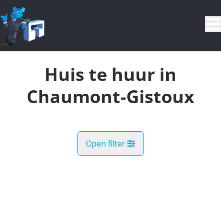
Ga naar hoofdinhoud
Huis te huur in
Chaumont-Gistoux
Open filter
Land
OPTIE
Kaartweergave
Gemeente