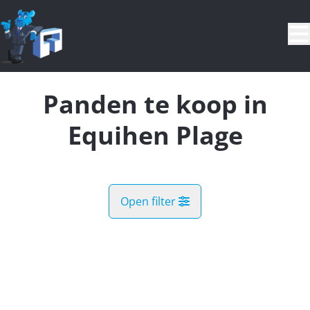
Ga naar hoofdinhoud
Panden te koop in
Equihen Plage
Open filter
Gemeente
Equihen Plage (62224)
Remove
Kaartweergave