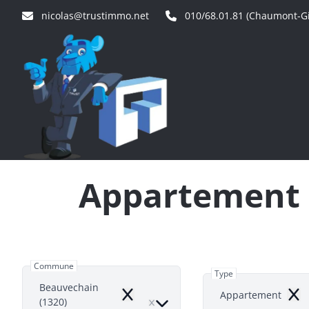
Aller au contenu principal
nicolas@trustimmo.net
010/68.01.81 (Chaumont-Gi
Appartement 
Commune
Type
Beauvechain
Appartement
Remove
Rem
(1320)