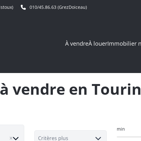
stoux)
010/45.86.63 (GrezDoiceau)
À vendre
À louer
Immobilier 
à vendre en Tourin
min
ove
Critères plus