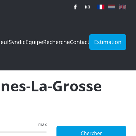
neuf
Syndic
Equipe
Recherche
Contact
Estimation
nes-La-Grosse
max
Chercher