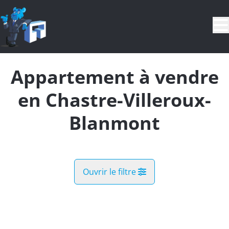
Aller au contenu principal
Appartement à vendre
en Chastre-Villeroux-
Blanmont
Ouvrir le filtre
Commune
Chastre-Villeroux-Blanmont (1450)
Remove