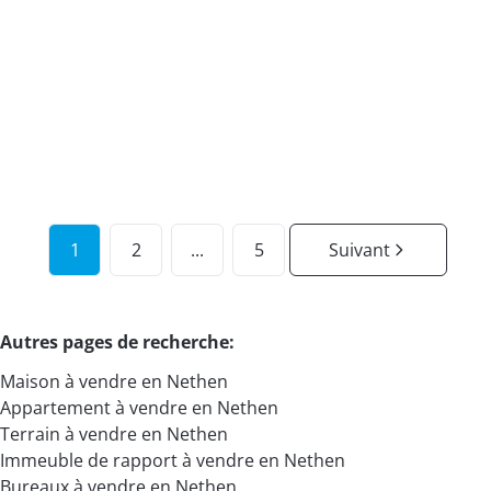
Rue Du Stampia 88 / 5, 1390 Grez-Doiceau
(ref.
19561
)
À partir de € 299.000
1
1
70
m²
1
2
...
5
Suivant
Autres pages de recherche
:
Maison à vendre en Nethen
Appartement à vendre en Nethen
Terrain à vendre en Nethen
Immeuble de rapport à vendre en Nethen
Bureaux à vendre en Nethen