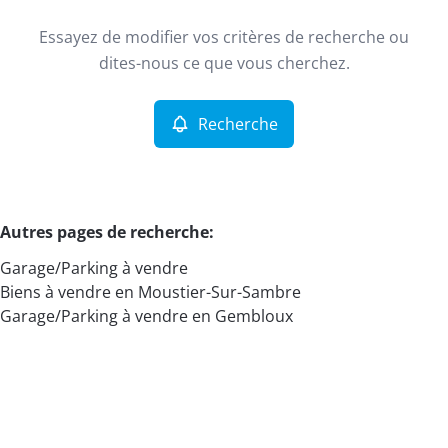
Type
Essayez de modifier vos critères de recherche ou
Garage/Parking
Recherche
Trier par
Remove
dites-nous ce que vous cherchez.
Recherche
Critères plus
Min. budget
Autres pages de recherche
:
Garage/Parking à vendre
Max. budget
Biens à vendre en Moustier-Sur-Sambre
Garage/Parking à vendre en Gembloux
Chercher