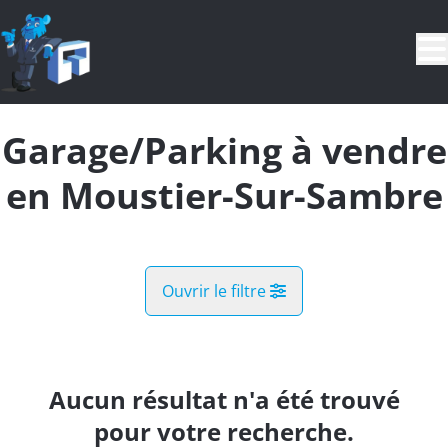
Aller au contenu principal
Garage/Parking à vendre
en Moustier-Sur-Sambre
Ouvrir le filtre
Commune
Jemeppe-Sur-Sambre (5190)
Aucun résultat n'a été trouvé
Remove
Vue de la carte
pour votre recherche.