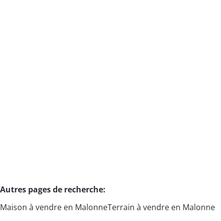
MAISON 3 CHAMBRES / JARDIN 12 ARES / GARAGE /
ESPACE PRO
5020 Namur Flawinne
(ref.
1603
)
Vendu
3
1
1
175
m²
1215
m²
1
5
Autres pages de recherche
:
Maison à vendre en Malonne
Terrain à vendre en Malonne