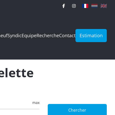
neuf
Syndic
Equipe
Recherche
Contact
Estimation
elette
max
Chercher