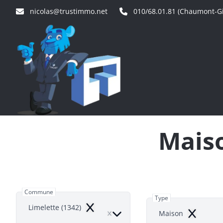
Aller au contenu principal
nicolas@trustimmo.net
010/68.01.81 (Chaumont-Gi
Maiso
Commune
Type
Limelette (1342)
Remove
Maison
Remove