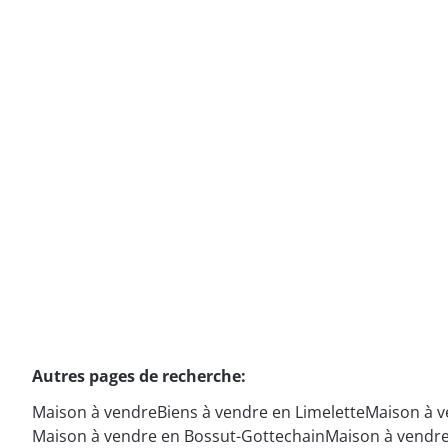
plain-pied
1342 Limelette
(ref.
19616
)
€ 485.000
3
1
101
m²
927
m²
Autres pages de recherche
:
Maison à vendre
Biens à vendre en Limelette
Maison à v
Maison à vendre en Bossut-Gottechain
Maison à vendre