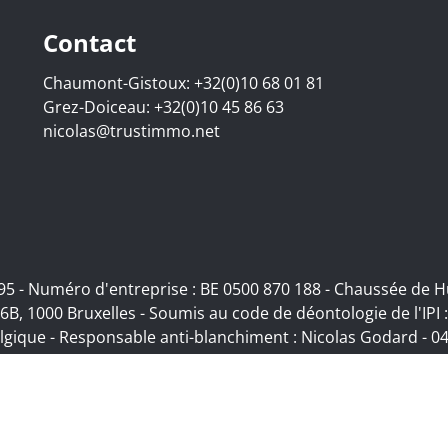
Contact
Chaumont-Gistoux:
+32(0)10 68 01 81
Grez-Doiceau:
+32(0)10 45 86 63
nicolas@trustimmo.net
.295 - Numéro d'entreprise : BE 0500 870 188 - Chaussée de
6B, 1000 Bruxelles - Soumis au code de déontologie de l'IPI 
lgique - Responsable anti-blanchiment : Nicolas Godard -
04
re Solutions
-
Disclaimer
-
Privacy statement
-
Cookie policy