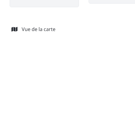
Vue de la carte
OPTION
Situation prisée pour cette maison de