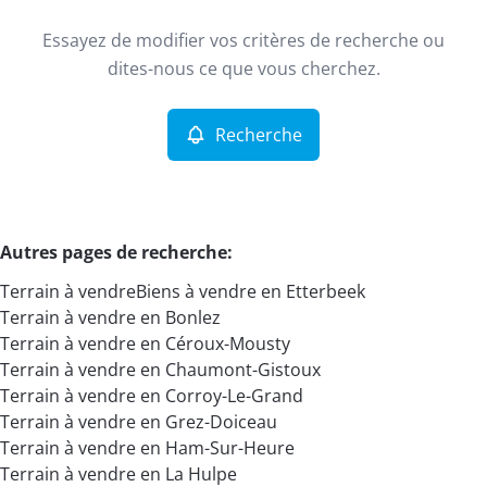
Type
Essayez de modifier vos critères de recherche ou
Terrain
Recherche
Trier par
Remove
dites-nous ce que vous cherchez.
Recherche
Critères plus
Min. budget
Autres pages de recherche
:
Terrain à vendre
Biens à vendre en Etterbeek
Max. budget
Terrain à vendre en Bonlez
Terrain à vendre en Céroux-Mousty
Terrain à vendre en Chaumont-Gistoux
Terrain à vendre en Corroy-Le-Grand
Chercher
Terrain à vendre en Grez-Doiceau
Terrain à vendre en Ham-Sur-Heure
Terrain à vendre en La Hulpe