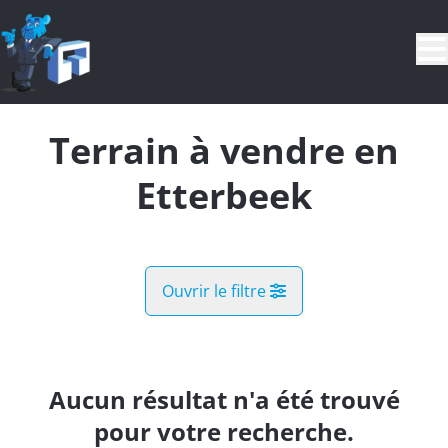
Aller au contenu principal
Terrain à vendre en
Etterbeek
Ouvrir le filtre
Commune
Etterbeek (1040)
Aucun résultat n'a été trouvé
Remove
Vue de la carte
pour votre recherche.