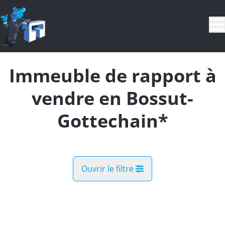
Aller au contenu principal
Immeuble de rapport à
vendre en Bossut-
Gottechain*
Ouvrir le filtre
Commune
Biez (1390)
Remove