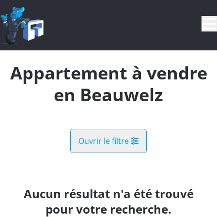
Aller au contenu principal
Appartement à vendre
en Beauwelz
Ouvrir le filtre
Commune
Beauwelz (6594)
Aucun résultat n'a été trouvé
Remove
Vue de la carte
pour votre recherche.