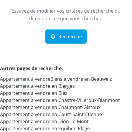
Type
Essayez de modifier vos critères de recherche ou
Appartement
Recherche
Trier par
Remove
dites-nous ce que vous cherchez.
Recherche
Critères plus
Min. budget
Autres pages de recherche
:
Appartement à vendre
Biens à vendre en Beauwelz
Max. budget
Appartement à vendre en Bierges
Appartement à vendre en Biez
Appartement à vendre en Chastre-Villeroux-Blanmont
Appartement à vendre en Chaumont-Gistoux
Chercher
Appartement à vendre en Court-Saint-Étienne
Appartement à vendre en Dion-Le-Mont
Appartement à vendre en Equihen Plage