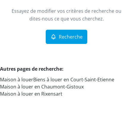
Court-Saint-Etienne (1490)
Remove
Essayez de modifier vos critères de recherche ou
Recherche
Trier par
dites-nous ce que vous cherchez.
Type
Maison
Recherche
Remove
Critères plus
Autres pages de recherche
:
Maison à louer
Biens à louer en Court-Saint-Etienne
Min. budget
Maison à louer en Chaumont-Gistoux
Maison à louer en Rixensart
Max. budget