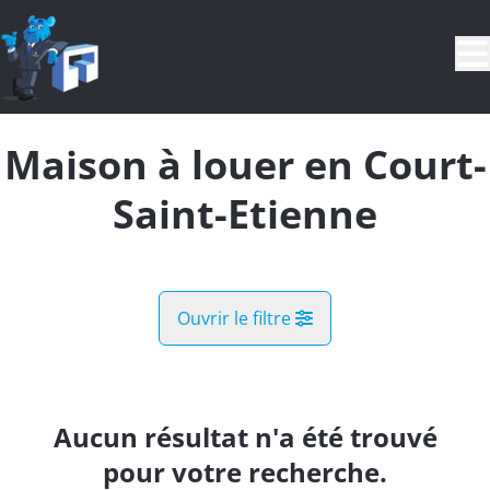
Aller au contenu principal
Maison à louer en Court-
Saint-Etienne
Ouvrir le filtre
Pays
Aucun résultat n'a été trouvé
Vue de la carte
pour votre recherche.
Commune