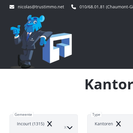
Ga naar hoofdinhoud
nicolas@trustimmo.net
010/68.01.81 (Chaumont-Gi
Kantor
Gemeente
Type
Incourt (1315)
Kantoren
Remove
Remove