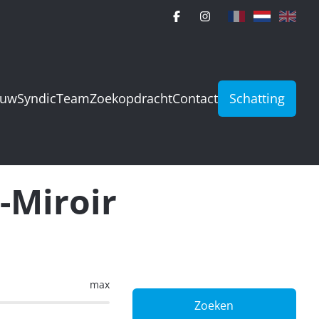
ouw
Syndic
Team
Zoekopdracht
Contact
Schatting
-Miroir
max
Zoeken