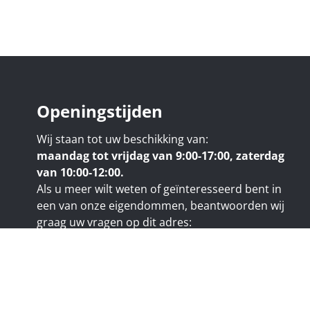
Openingstijden
Wij staan tot uw beschikking van:
maandag tot vrijdag van 9:00-17:00, zaterdag
van 10:00-12:00.
Als u meer wilt weten of geïnteresseerd bent in
een van onze eigendommen, beantwoorden wij
graag uw vragen op dit adres:
nicolas@trustimmo.net
uy 231, 1325 Chaumont-Gistoux, rpm Brussel
e code van het BIV:
www.biv.be
- Beroepsnaam: