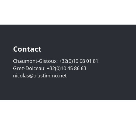
Contact
Chaumont-Gistoux:
+32(0)10 68 01 81
Grez-Doiceau:
+32(0)10 45 86 63
nicolas@trustimmo.net
07.295 - Bedrijfsnummer: BE 0500 870 188 - Chaussée de H
raat 16B, 1000 Brussel - Onderworpen aan de deontologisch