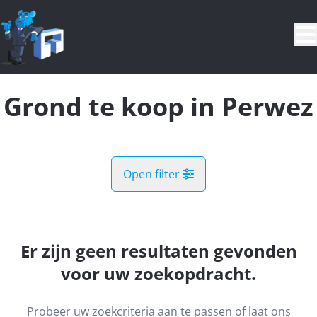
Ga naar hoofdinhoud
Grond te koop in Perwez
Open filter
Gemeente
Malèves-Sainte-Marie-Wastinnes (1360)
Er zijn geen resultaten gevonden
Remove
Kaartweergave
voor uw zoekopdracht.
Type
Probeer uw zoekcriteria aan te passen of laat ons
Grond
Zoekopdracht
Sorteer op