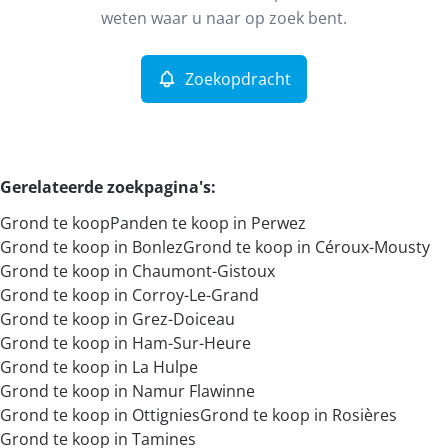
Remove
weten waar u naar op zoek bent.
Zoekopdracht
Meer criteria
Min. budget
Gerelateerde zoekpagina's
:
Grond te koop
Panden te koop in Perwez
Max. budget
Grond te koop in Bonlez
Grond te koop in Céroux-Mousty
Grond te koop in Chaumont-Gistoux
Grond te koop in Corroy-Le-Grand
Grond te koop in Grez-Doiceau
Zoeken
Grond te koop in Ham-Sur-Heure
Grond te koop in La Hulpe
Grond te koop in Namur Flawinne
Grond te koop in Ottignies
Grond te koop in Rosières
Grond te koop in Tamines