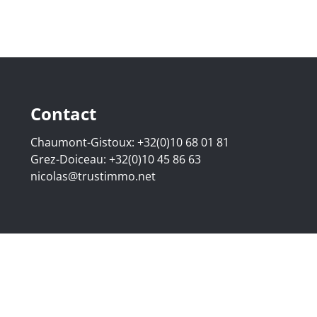
Contact
Chaumont-Gistoux:
+32(0)10 68 01 81
Grez-Doiceau:
+32(0)10 45 86 63
nicolas@trustimmo.net
07.295 - Bedrijfsnummer: BE 0500 870 188 - Chaussée de H
raat 16B, 1000 Brussel - Onderworpen aan de deontologisch