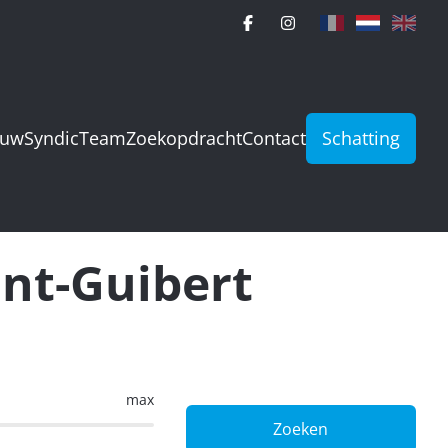
ouw
Syndic
Team
Zoekopdracht
Contact
Schatting
int-Guibert
max
Zoeken