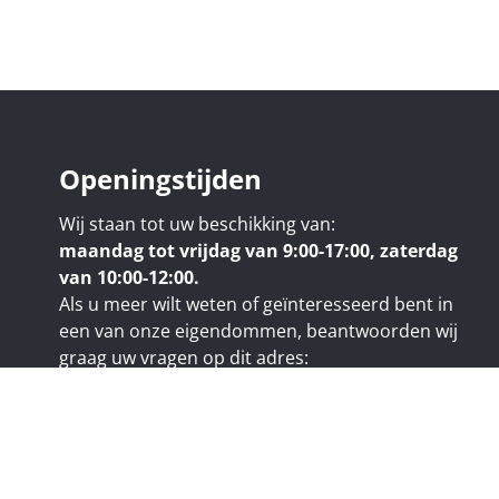
Openingstijden
Wij staan tot uw beschikking van:
maandag tot vrijdag van 9:00-17:00, zaterdag
van 10:00-12:00.
Als u meer wilt weten of geïnteresseerd bent in
een van onze eigendommen, beantwoorden wij
graag uw vragen op dit adres:
nicolas@trustimmo.net
uy 231, 1325 Chaumont-Gistoux, rpm Brussel
e code van het BIV:
www.biv.be
- Beroepsnaam: