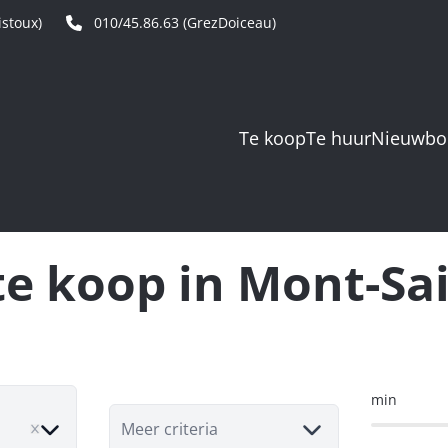
stoux)
010/45.86.63 (GrezDoiceau)
Te koop
Te huur
Nieuwb
e koop in Mont-Sa
min
Meer criteria