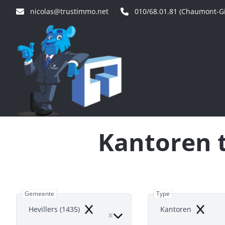
Ga naar hoofdinhoud
nicolas@trustimmo.net
010/68.01.81 (Chaumont-Gi
Kantoren t
Gemeente
Type
Hevillers (1435)
Kantoren
Remove
Remove