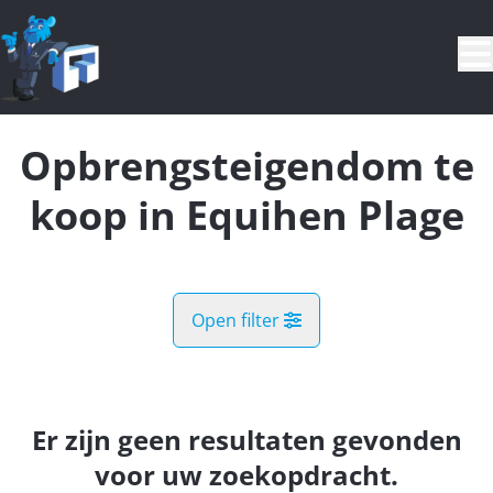
Ga naar hoofdinhoud
Opbrengsteigendom te
koop in Equihen Plage
Open filter
Gemeente
Equihen Plage (62224)
Er zijn geen resultaten gevonden
Remove
Kaartweergave
voor uw zoekopdracht.