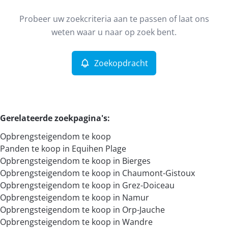
Type
Probeer uw zoekcriteria aan te passen of laat ons
Opbrengsteigendom
Zoekopdracht
Sorteer op
Remove
weten waar u naar op zoek bent.
Zoekopdracht
Meer criteria
Min. budget
Gerelateerde zoekpagina's
:
Opbrengsteigendom te koop
Max. budget
Panden te koop in Equihen Plage
Opbrengsteigendom te koop in Bierges
Opbrengsteigendom te koop in Chaumont-Gistoux
Opbrengsteigendom te koop in Grez-Doiceau
Zoeken
Opbrengsteigendom te koop in Namur
Opbrengsteigendom te koop in Orp-Jauche
Opbrengsteigendom te koop in Wandre