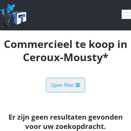
Ga naar hoofdinhoud
Commercieel te koop in
Ceroux-Mousty*
Open filter
Gemeente
Ceroux-Mousty* (1341)
Er zijn geen resultaten gevonden
Remove
Kaartweergave
voor uw zoekopdracht.