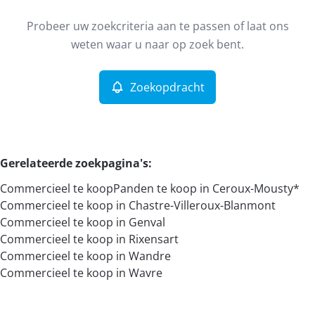
Type
Probeer uw zoekcriteria aan te passen of laat ons
Commercieel
Zoekopdracht
Sorteer op
Remove
weten waar u naar op zoek bent.
Zoekopdracht
Meer criteria
Min. budget
Gerelateerde zoekpagina's
:
Commercieel te koop
Panden te koop in Ceroux-Mousty*
Max. budget
Commercieel te koop in Chastre-Villeroux-Blanmont
Commercieel te koop in Genval
Commercieel te koop in Rixensart
Commercieel te koop in Wandre
Zoeken
Commercieel te koop in Wavre