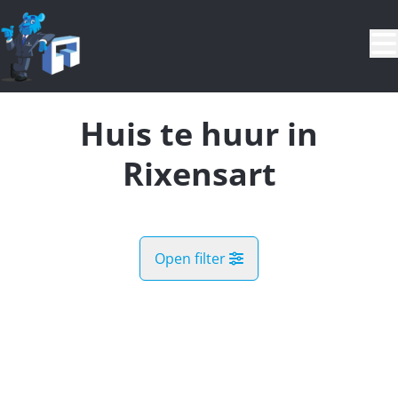
Ga naar hoofdinhoud
Huis te huur in
Rixensart
Open filter
Land
Kaartweergave
Gemeente