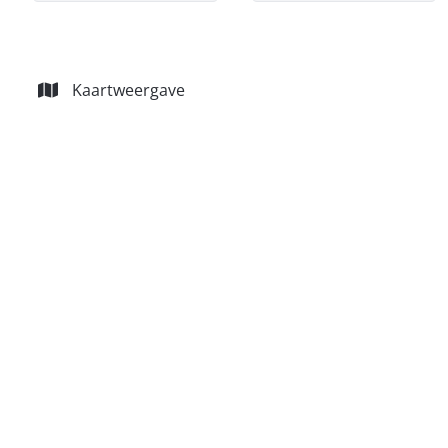
Kaartweergave
NIEUW
Studio