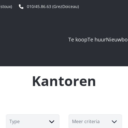
stoux)
010/45.86.63 (GrezDoiceau)
Te koop
Te huur
Nieuwb
Kantoren
Type
Meer criteria