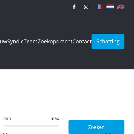
ouw
Syndic
Team
Zoekopdracht
Contact
Schatting
min
max
Zoeken