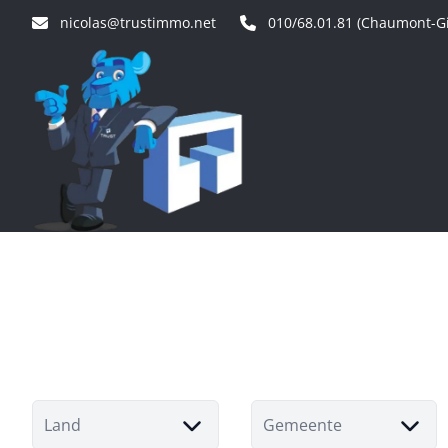
Ga naar hoofdinhoud
nicolas@trustimmo.net
010/68.01.81 (Chaumont-Gi
Land
Gemeente