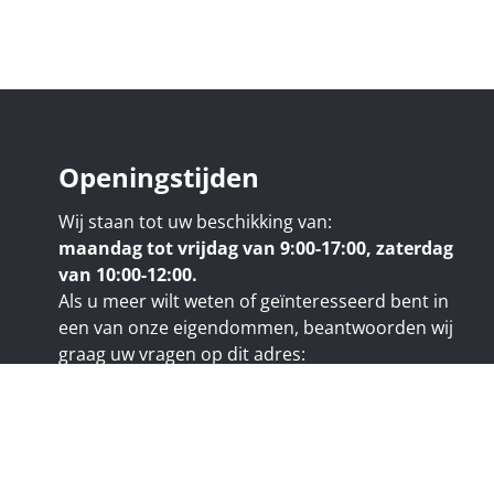
Openingstijden
Wij staan tot uw beschikking van:
maandag tot vrijdag van 9:00-17:00, zaterdag
van 10:00-12:00.
Als u meer wilt weten of geïnteresseerd bent in
een van onze eigendommen, beantwoorden wij
graag uw vragen op dit adres:
nicolas@trustimmo.net
uy 231, 1325 Chaumont-Gistoux, rpm Brussel
e code van het BIV:
www.biv.be
- Beroepsnaam: