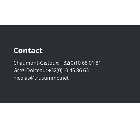
Contact
Chaumont-Gistoux:
+32(0)10 68 01 81
Grez-Doiceau:
+32(0)10 45 86 63
nicolas@trustimmo.net
07.295 - Bedrijfsnummer: BE 0500 870 188 - Chaussée de H
raat 16B, 1000 Brussel - Onderworpen aan de deontologisch