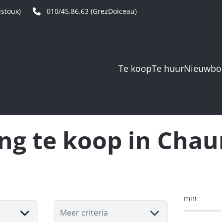
stoux)
010/45.86.63 (GrezDoiceau)
Te koop
Te huur
Nieuwb
ng te koop in Cha
min
Meer criteria