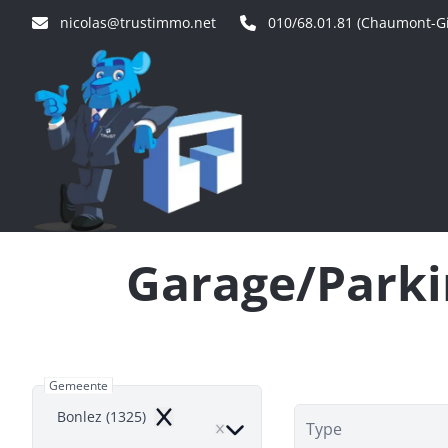
Ga naar hoofdinhoud
nicolas@trustimmo.net
010/68.01.81 (Chaumont-Gi
Garage/Parki
Gemeente
Bonlez (1325)
Remove
Type