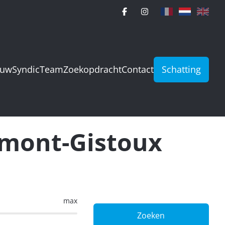
ouw
Syndic
Team
Zoekopdracht
Contact
Schatting
umont-Gistoux
max
Zoeken