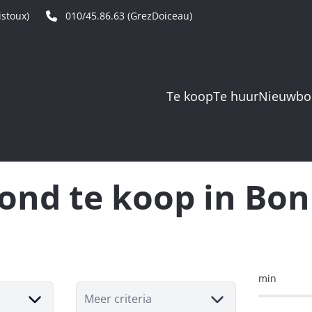
stoux)
010/45.86.63 (GrezDoiceau)
Te koop
Te huur
Nieuwb
ond te koop in Bon
min
Meer criteria