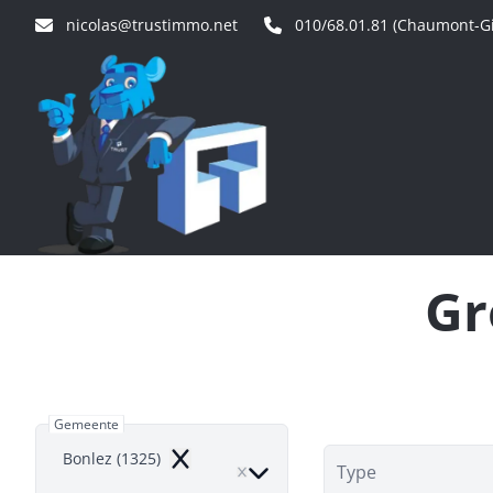
Ga naar hoofdinhoud
nicolas@trustimmo.net
010/68.01.81 (Chaumont-Gi
Gr
Gemeente
Bonlez (1325)
Remove
Type