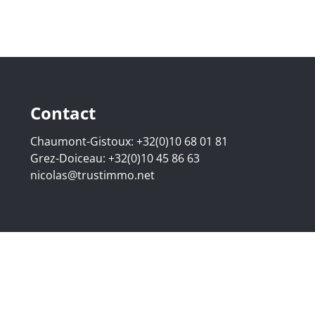
Contact
Chaumont-Gistoux:
+32(0)10 68 01 81
Grez-Doiceau:
+32(0)10 45 86 63
nicolas@trustimmo.net
07.295 - Bedrijfsnummer: BE 0500 870 188 - Chaussée de H
raat 16B, 1000 Brussel - Onderworpen aan de deontologisch