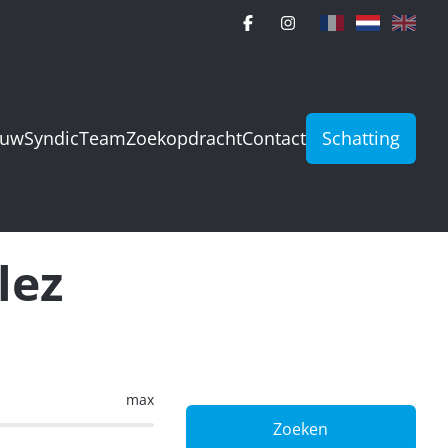
ouw
Syndic
Team
Zoekopdracht
Contact
Schatting
lez
max
Zoeken