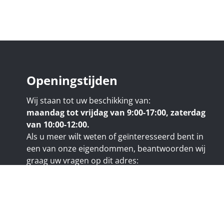
Openingstijden
Wij staan tot uw beschikking van:
maandag tot vrijdag van 9:00-17:00, zaterdag
van 10:00-12:00.
Als u meer wilt weten of geïnteresseerd bent in
een van onze eigendommen, beantwoorden wij
graag uw vragen op dit adres:
nicolas@trustimmo.net
uy 231, 1325 Chaumont-Gistoux, rpm Brussel
e code van het BIV:
www.biv.be
- Beroepsnaam: