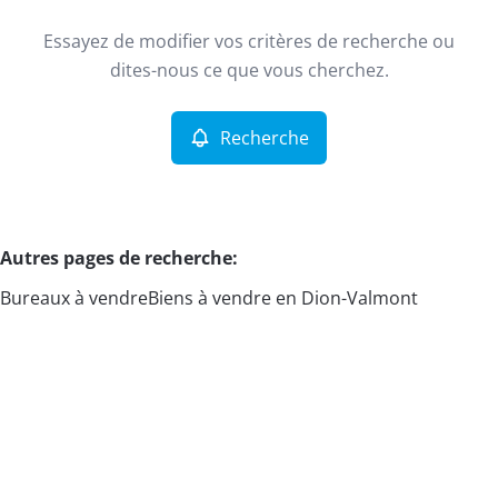
Type
Essayez de modifier vos critères de recherche ou
Recherche
Trier par
dites-nous ce que vous cherchez.
Critères plus
Recherche
Min. budget
Autres pages de recherche
:
Bureaux à vendre
Biens à vendre en Dion-Valmont
Max. budget
Chercher