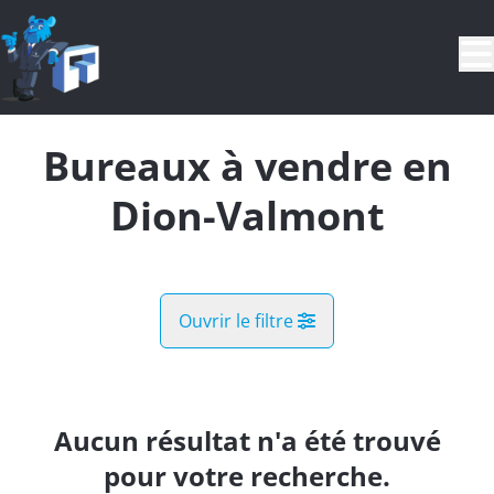
Aller au contenu principal
Bureaux à vendre en
Dion-Valmont
Ouvrir le filtre
Commune
Bonlez (1325)
Aucun résultat n'a été trouvé
Remove
Vue de la carte
pour votre recherche.