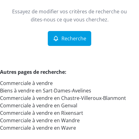
Type
Essayez de modifier vos critères de recherche ou
Commerciale
Recherche
Trier par
Remove
dites-nous ce que vous cherchez.
Recherche
Critères plus
Min. budget
Autres pages de recherche
:
Commerciale à vendre
Max. budget
Biens à vendre en Sart-Dames-Avelines
Commerciale à vendre en Chastre-Villeroux-Blanmont
Commerciale à vendre en Genval
Commerciale à vendre en Rixensart
Chercher
Commerciale à vendre en Wandre
Commerciale à vendre en Wavre