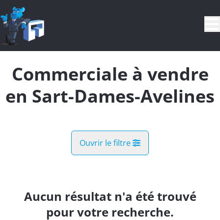
Aller au contenu principal
Commerciale à vendre
en Sart-Dames-Avelines
Ouvrir le filtre
Commune
Sart-Dames-Avelines (1495)
Aucun résultat n'a été trouvé
Remove
Vue de la carte
pour votre recherche.