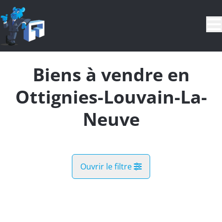
Aller au contenu principal
Biens à vendre en
Ottignies-Louvain-La-
Neuve
Ouvrir le filtre
Commune
VENDU
Ottignies-Louvain-La-Neuve (1348)
Remove