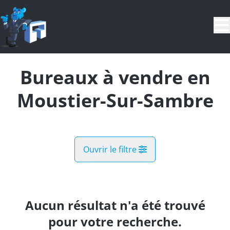
Aller au contenu principal
Bureaux à vendre en
Moustier-Sur-Sambre
Ouvrir le filtre
Commune
Jemeppe-Sur-Sambre (5190)
Aucun résultat n'a été trouvé
Remove
Vue de la carte
pour votre recherche.