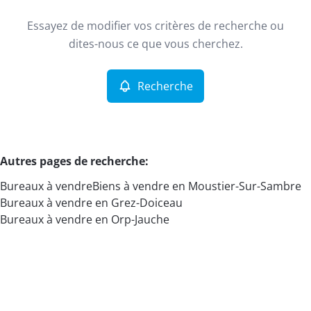
Type
Essayez de modifier vos critères de recherche ou
Bureaux
Recherche
Trier par
Remove
dites-nous ce que vous cherchez.
Recherche
Critères plus
Min. budget
Autres pages de recherche
:
Bureaux à vendre
Biens à vendre en Moustier-Sur-Sambre
Max. budget
Bureaux à vendre en Grez-Doiceau
Bureaux à vendre en Orp-Jauche
Chercher