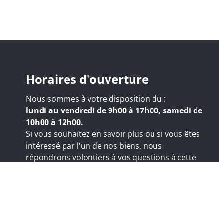
Horaires d'ouverture
Nous sommes à votre disposition du :
lundi au vendredi de 9h00 à 17h00, samedi de
10h00 à 12h00.
Si vous souhaitez en savoir plus ou si vous êtes
intéressé par l'un de nos biens, nous
répondrons volontiers à vos questions à cette
adresse:
nicolas@trustimmo.net
 Huy 231, 1325 Chaumont-Gistoux, rpm Bruxelles
:
www.ipi.be
- Titre professionnel : Agent immobilier