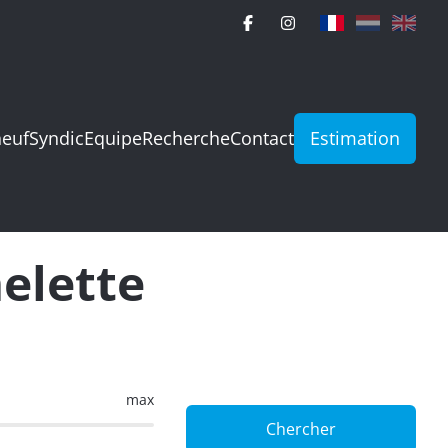
neuf
Syndic
Equipe
Recherche
Contact
Estimation
elette
max
Chercher