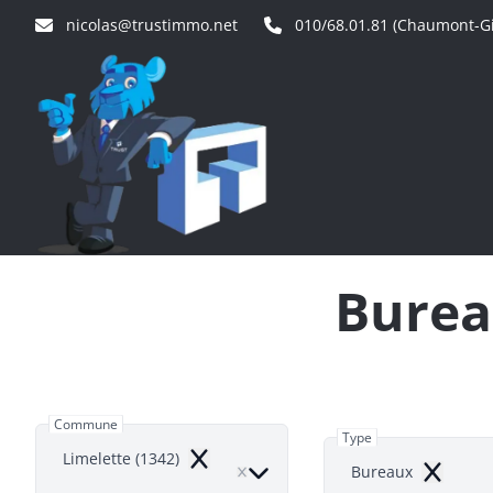
Aller au contenu principal
nicolas@trustimmo.net
010/68.01.81 (Chaumont-Gi
Burea
Commune
Type
Limelette (1342)
Remove
Bureaux
Remove