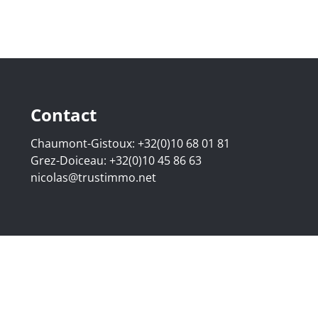
Contact
Chaumont-Gistoux:
+32(0)10 68 01 81
Grez-Doiceau:
+32(0)10 45 86 63
nicolas@trustimmo.net
.295 - Numéro d'entreprise : BE 0500 870 188 - Chaussée de
6B, 1000 Bruxelles - Soumis au code de déontologie de l'IPI 