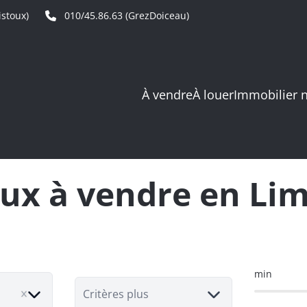
stoux)
010/45.86.63 (GrezDoiceau)
À vendre
À louer
Immobilier 
ux à vendre en Lim
min
Critères plus