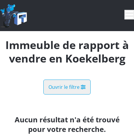
Aller au contenu principal
Immeuble de rapport à
vendre en Koekelberg
Ouvrir le filtre
Commune
Koekelberg (1081)
Aucun résultat n'a été trouvé
Remove
Vue de la carte
pour votre recherche.