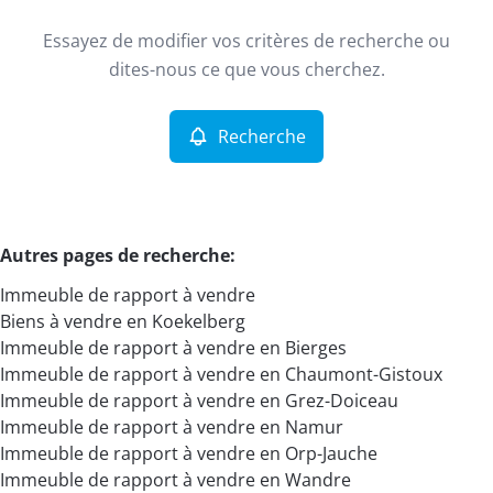
Type
Essayez de modifier vos critères de recherche ou
Immeuble de rapport
Recherche
Trier par
Remove
dites-nous ce que vous cherchez.
Recherche
Critères plus
Min. budget
Autres pages de recherche
:
Immeuble de rapport à vendre
Max. budget
Biens à vendre en Koekelberg
Immeuble de rapport à vendre en Bierges
Immeuble de rapport à vendre en Chaumont-Gistoux
Immeuble de rapport à vendre en Grez-Doiceau
Chercher
Immeuble de rapport à vendre en Namur
Immeuble de rapport à vendre en Orp-Jauche
Immeuble de rapport à vendre en Wandre