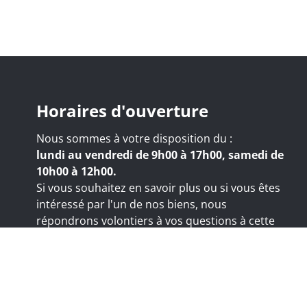
Horaires d'ouverture
Nous sommes à votre disposition du :
lundi au vendredi de 9h00 à 17h00, samedi de
10h00 à 12h00.
Si vous souhaitez en savoir plus ou si vous êtes
intéressé par l'un de nos biens, nous
répondrons volontiers à vos questions à cette
adresse:
nicolas@trustimmo.net
 Huy 231, 1325 Chaumont-Gistoux, rpm Bruxelles
:
www.ipi.be
- Titre professionnel : Agent immobilier