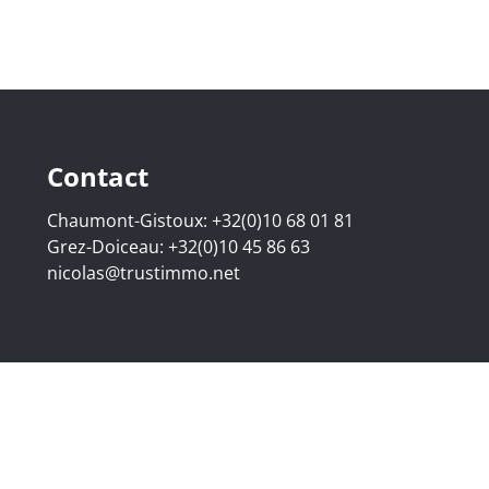
Contact
Chaumont-Gistoux:
+32(0)10 68 01 81
Grez-Doiceau:
+32(0)10 45 86 63
nicolas@trustimmo.net
.295 - Numéro d'entreprise : BE 0500 870 188 - Chaussée de
6B, 1000 Bruxelles - Soumis au code de déontologie de l'IPI 