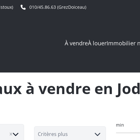
stoux)
010/45.86.63 (GrezDoiceau)
À vendre
À louer
Immobilier 
ux à vendre en Jo
min
Critères plus