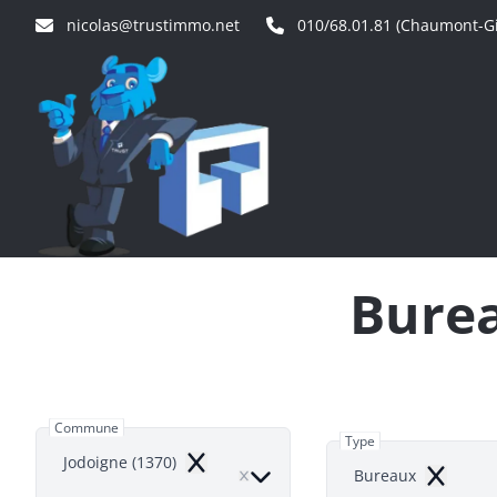
Aller au contenu principal
nicolas@trustimmo.net
010/68.01.81 (Chaumont-Gi
Burea
Commune
Type
Jodoigne (1370)
Remove
Bureaux
Remove