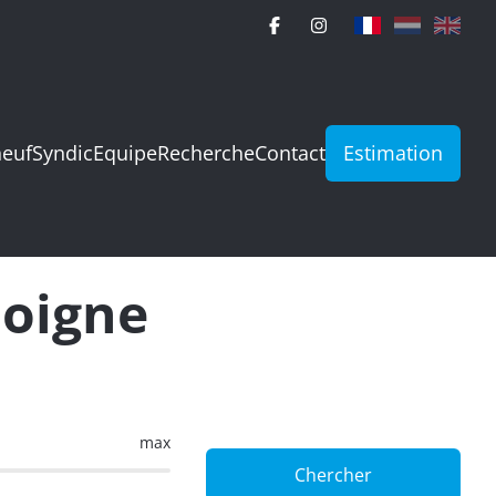
neuf
Syndic
Equipe
Recherche
Contact
Estimation
doigne
max
Chercher