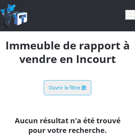
Aller au contenu principal
Immeuble de rapport à
vendre en Incourt
Ouvrir le filtre
Commune
Incourt (1315)
Aucun résultat n'a été trouvé
Remove
Vue de la carte
pour votre recherche.