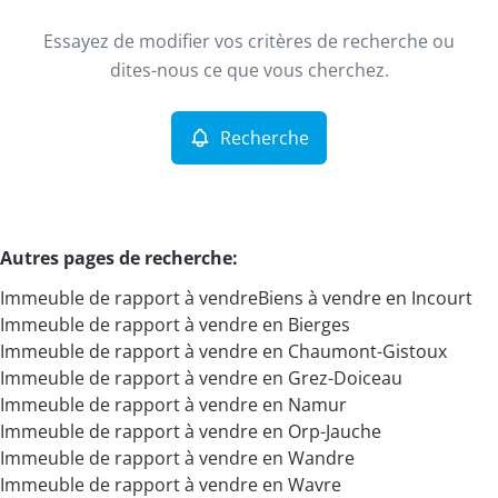
Type
Essayez de modifier vos critères de recherche ou
Immeuble de rapport
Recherche
Trier par
Remove
dites-nous ce que vous cherchez.
Recherche
Critères plus
Min. budget
Autres pages de recherche
:
Immeuble de rapport à vendre
Biens à vendre en Incourt
Max. budget
Immeuble de rapport à vendre en Bierges
Immeuble de rapport à vendre en Chaumont-Gistoux
Immeuble de rapport à vendre en Grez-Doiceau
Immeuble de rapport à vendre en Namur
Chercher
Immeuble de rapport à vendre en Orp-Jauche
Immeuble de rapport à vendre en Wandre
Immeuble de rapport à vendre en Wavre