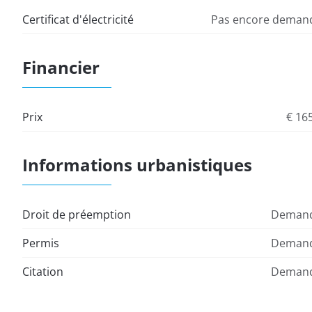
Certificat d'électricité
Pas encore demand
Financier
Prix
€ 16
Informations urbanistiques
Droit de préemption
Demand
Permis
Demand
Citation
Demand
Permis de lotissement
Demand