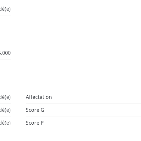
é(e)
5.000
é(e)
Affectation
é(e)
Score G
é(e)
Score P
é(e)