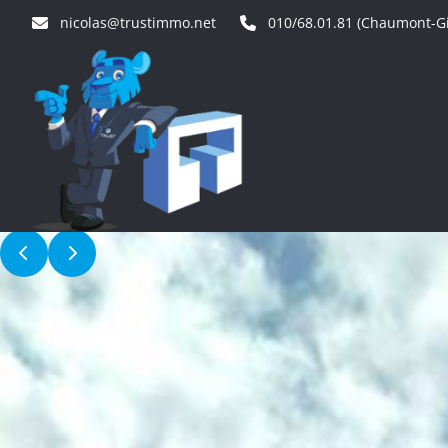
Aller au contenu principal
nicolas@trustimmo.net
010/68.01.81 (Chaumont-Gi