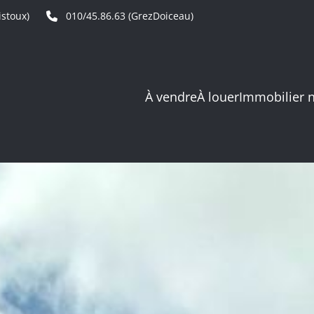
stoux)
010/45.86.63 (GrezDoiceau)
À vendre
À louer
Immobilier 