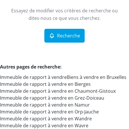
Type
Essayez de modifier vos critères de recherche ou
Immeuble de rapport
Recherche
Trier par
Remove
dites-nous ce que vous cherchez.
Recherche
Critères plus
Min. budget
Autres pages de recherche
:
Immeuble de rapport à vendre
Biens à vendre en Bruxelles
Max. budget
Immeuble de rapport à vendre en Bierges
Immeuble de rapport à vendre en Chaumont-Gistoux
Immeuble de rapport à vendre en Grez-Doiceau
Immeuble de rapport à vendre en Namur
Chercher
Immeuble de rapport à vendre en Orp-Jauche
Immeuble de rapport à vendre en Wandre
Immeuble de rapport à vendre en Wavre