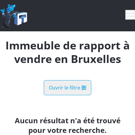
Aller au contenu principal
Immeuble de rapport à
vendre en Bruxelles
Ouvrir le filtre
Commune
Bruxelles (1040)
Aucun résultat n'a été trouvé
Remove
Vue de la carte
pour votre recherche.